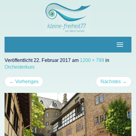
Navigat
umscha
Veröffentlicht
22. Februar 2017
am
1200 × 799
in
Orchesterkurs
←
Vorheriges
Nächstes
→